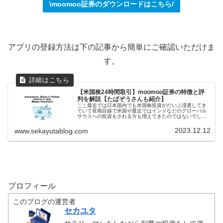
\moomoo証券のダウンロードはこちら/
アプリの登録方法は下の記事から簡単にご確認いただけま
す。
【米国株24時間取引】moomoo証券の特徴と評
判を解説【たぱぞうさんも紹介】
ここ最近では日本国内でも米国株投資がだいぶ浸透してき
ていて長期目線で米国や最近ではインドなどのグローバル
サウスへの投資をされる方も増えてきたのではないでしょ
うか。さらに手数料・銘柄数・投資エリアなど各社が競争
をしていて我々、個人投資家にとっ...
2023.12.12
www.sekayutablog.com
プロフィール
このブログの運営者
セカユタ