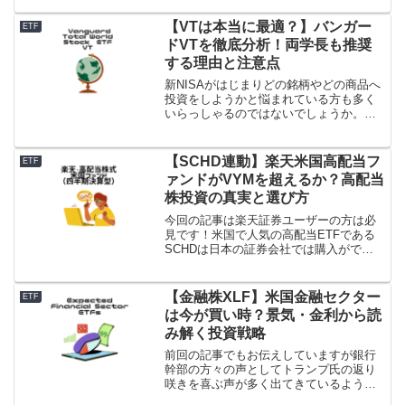
買える・・・追加投資ができるので資産
拡大をブーストできる・・・など・・・
【VTは本当に最適？】バンガー
ETF
いろんな考え方があるかと...
ドVTを徹底分析！両学長も推奨
する理由と注意点
新NISAがはじまりどの銘柄やどの商品へ
投資をしようかと悩まれている方も多く
いらっしゃるのではないでしょうか。世
界経済については多くの予測がされてい
て、そのため投資対象を絞るのがとても
難しくなっているのも事実ですよね。そ
【SCHD連動】楽天米国高配当フ
ETF
んな方にも有益になる...
ァンドがVYMを超えるか？高配当
株投資の真実と選び方
今回の記事は楽天証券ユーザーの方は必
見です！米国で人気の高配当ETFである
SCHDは日本の証券会社では購入ができ
ませんでした。ですので日本初で直接で
はありませんがSCHDに連動する投資信
託を楽天証券で購入できることになりま
【金融株XLF】米国金融セクター
ETF
した。よく比較され...
は今が買い時？景気・金利から読
み解く投資戦略
前回の記事でもお伝えしていますが銀行
幹部の方々の声としてトランプ氏の返り
咲きを喜ぶ声が多く出てきているようで
す。ゴールドマンのデービッド・ソロモ