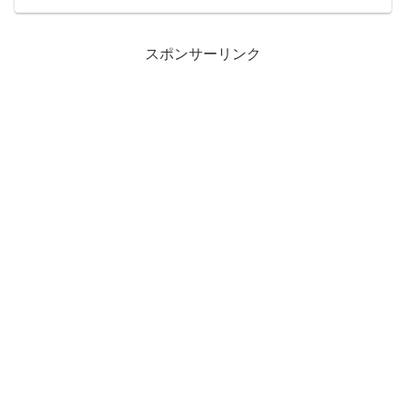
ン最高経営責任者（ＣＥＯ）氏が「2025
年にかけて追い風が吹いているような感
触だ」と言っていたり...
スポンサーリンク