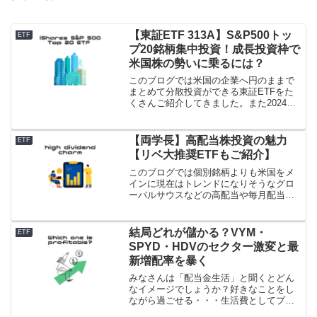
【東証ETF 313A】S&P500トッ
ETF
プ20銘柄集中投資！成長投資枠で
米国株の勢いに乗るには？
このブログでは米国の企業へ円のままで
まとめて分散投資ができる東証ETFをた
くさんご紹介してきました。また2024年
よりNISA拡充によって多くのかたが投資
をはじめてS&P500に連動する商品を購入
されているのではないでしょうか。そし
【両学長】高配当株投資の魅力
ETF
て202...
【リベ大推奨ETFもご紹介】
このブログでは個別銘柄よりも米国をメ
インに現在はトレンドになりそうなグロ
ーバルサウスなどの高配当や毎月配当の
ETFをご紹介していますがその理由はリ
スクを考えたうえで投資ができたらいい
と考えているからです。もちろん個別銘
結局どれが儲かる？VYM・
ETF
柄もとても魅力的で資産...
SPYD・HDVのセクター激変と最
新増配率を暴く
みなさんは「配当金生活」と聞くとどん
なイメージでしょうか？好きなことをし
ながら過ごせる・・・生活費としてプラ
スで使える・・・定期的に欲しいものを