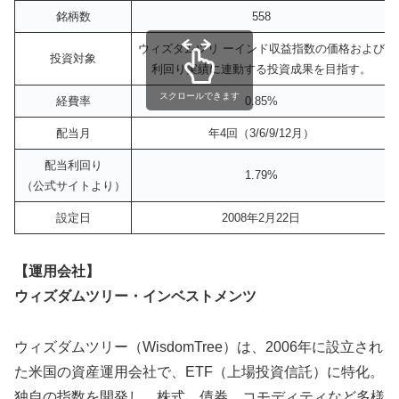
銘柄数
558
ウィズダムツリ ーインド収益指数の価格および
投資対象
利回り実績に連動する投資成果を目指す。
スクロールできます
経費率
0.85%
配当月
年4回（3/6/9/12月）
配当利回り
1.79%
（公式サイトより）
設定日
2008年2月22日
【運用会社】
ウィズダムツリー・インベストメンツ
ウィズダムツリー（WisdomTree）は、2006年に設立され
た米国の資産運用会社で、ETF（上場投資信託）に特化。​
独自の指数を開発し、株式、債券、コモディティなど多様