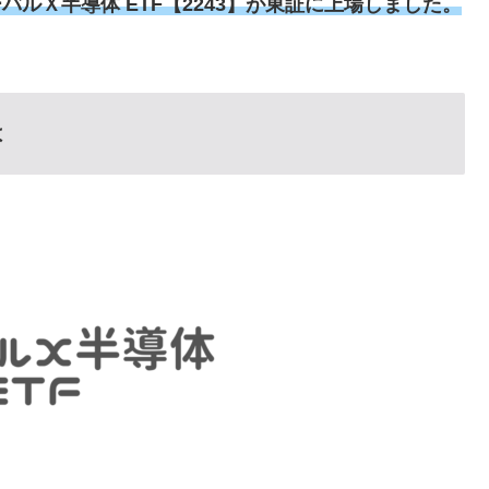
バルＸ半導体 ETF【2243】が東証に上場
しました。
。
は