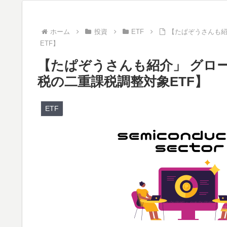
ホーム
投資
ETF
【たぱぞうさんも紹
ETF】
【たぱぞうさんも紹介」 グローバ
税の二重課税調整対象ETF】
ETF