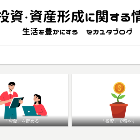
幸福度UP
資産形成（基礎知識）
倹約・副業
「お金」を貯める
「投資」で増やす