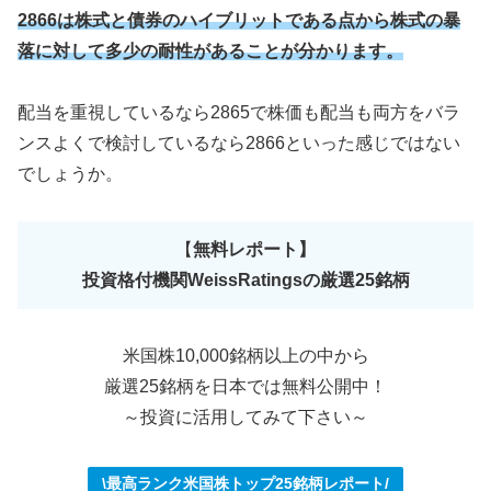
2866は株式と債券のハイブリットである点から株式の暴
落に対して多少の耐性があることが分かります。
配当を重視しているなら2865で株価も配当も両方をバラ
ンスよくで検討しているなら2866といった感じではない
でしょうか。
【
無料レポート
】
投資格付機関WeissRatin
gsの厳選25銘柄
米国株10,000銘柄以上の中から
厳選25銘柄を日本では無料公開中！
～投資に活用してみて下さい～
\最高ランク米国株トップ25銘柄レポート/