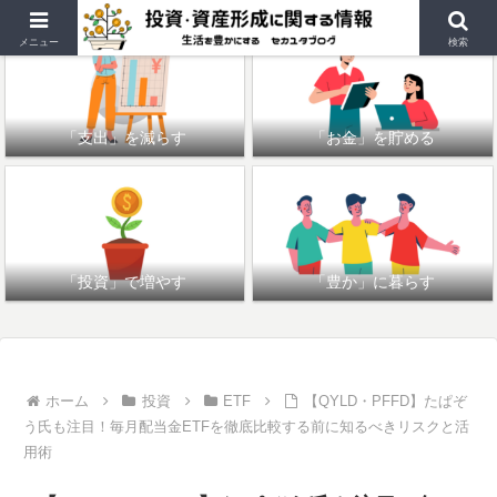
メニュー
検索
「支出」を減らす
「お金」を貯める
「投資」で増やす
「豊か」に暮らす
ホーム
投資
ETF
【QYLD・PFFD】たぱぞ
う氏も注目！毎月配当金ETFを徹底比較する前に知るべきリスクと活
用術