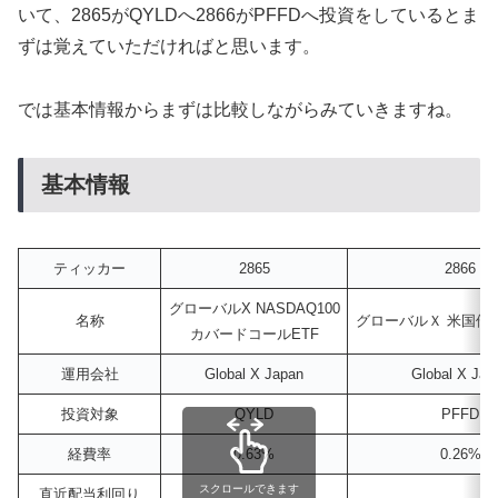
いて、2865がQYLDへ2866がPFFDへ投資をしているとま
ずは覚えていただければと思います。
では基本情報からまずは比較しながらみていきますね。
基本情報
ティッカー
2865
2866
グローバルX NASDAQ100
名称
グローバルＸ 米国優先
カバードコールETF
運用会社
Global X Japan
Global X Jap
投資対象
QYLD
PFFD
経費率
0.63%
0.26%
スクロールできます
直近配当利回り