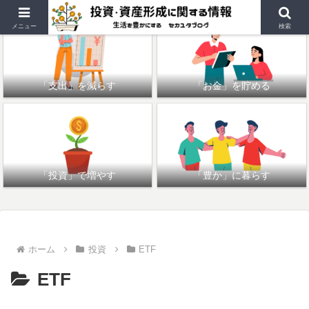
メニュー
検索
「支出」を減らす
「お金」を貯める
「投資」で増やす
「豊か」に暮らす
ホーム
投資
ETF
ETF