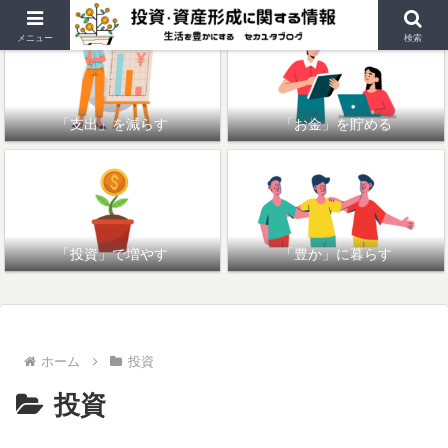
メニュー
検索
「支出」を減らす
「お金」を貯める
「投資」で増やす
「豊か」に暮らす
ホーム
投資
投資