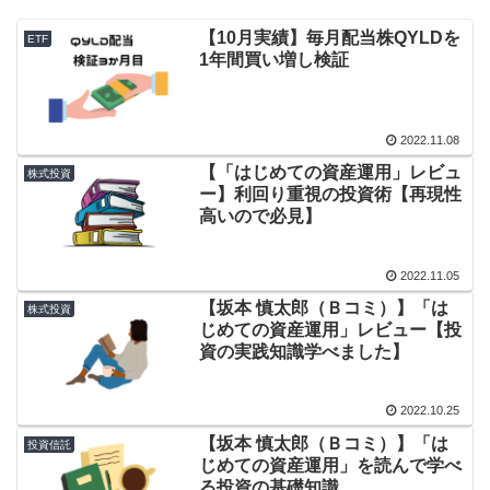
【10月実績】毎月配当株QYLDを
ETF
1年間買い増し検証
2022.11.08
【「はじめての資産運用」レビュ
株式投資
ー】利回り重視の投資術【再現性
高いので必見】
2022.11.05
【坂本 慎太郎（Ｂコミ）】「は
株式投資
じめての資産運用」レビュー【投
資の実践知識学べました】
2022.10.25
【坂本 慎太郎（Ｂコミ）】「は
投資信託
じめての資産運用」を読んで学べ
る投資の基礎知識