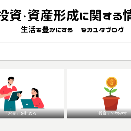
幸福度UP
資産形成（基礎知識）
倹約・副業
「お金」を貯める
「投資」で増やす