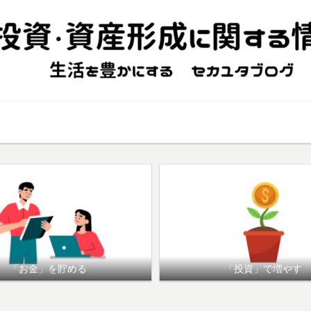
幸福度UP
資産形成（基礎知識）
倹約・副業
「お金」を貯める
「投資」で増やす